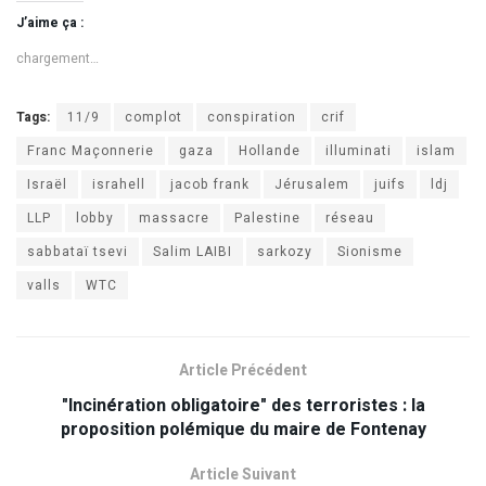
J’aime ça :
chargement…
Tags:
11/9
complot
conspiration
crif
Franc Maçonnerie
gaza
Hollande
illuminati
islam
Israël
israhell
jacob frank
Jérusalem
juifs
ldj
LLP
lobby
massacre
Palestine
réseau
sabbataï tsevi
Salim LAIBI
sarkozy
Sionisme
valls
WTC
Article Précédent
"Incinération obligatoire" des terroristes : la
proposition polémique du maire de Fontenay
Article Suivant