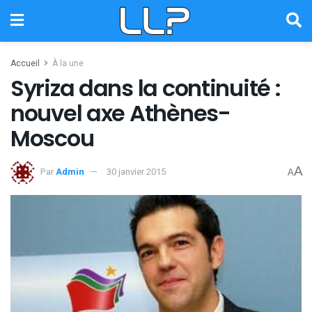
Accueil
À la une
Syriza dans la continuité :
nouvel axe Athènes-
Moscou
A
Par
Admin
30 janvier 2015
A