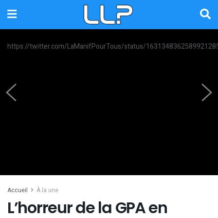
https://twitter.com/LaManifPourTous/status/163134836258992128
Accueil
À la une
L’horreur de la GPA en