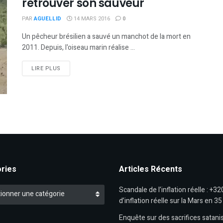
retrouver son sauveur
PAR
AGUELLID
14 MARS 2016
0
Un pêcheur brésilien a sauvé un manchot de la mort en
2011. Depuis, l'oiseau marin réalise ...
DETAILS
LIRE PLUS
ries
Articles Récents
es
Scandale de l’inflation réelle : +3
ionner une catégorie
d’inflation réelle sur la Mars en 35
Enquête sur des sacrifices satanist