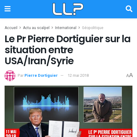
Accueil
Actu au scalpel
International
Géopolitique
Le Pr Pierre Dortiguier sur la
situation entre
USA/Iran/Syrie
A
Par
Pierre Dortiguier
12 mai 2018
A