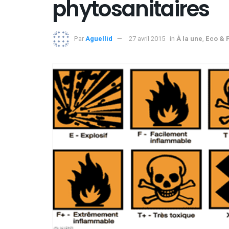
phytosanitaires
Par
Aguellid
27 avril 2015
in
À la une
,
Eco & 