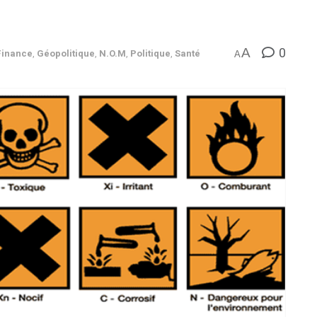
0
A
Finance
,
Géopolitique
,
N.O.M
,
Politique
,
Santé
A