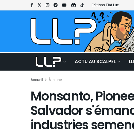
Éditions Fiat Lux
ACTU AU SCALPEL
L
Accueil
À la une
Monsanto, Pioneer 
Salvador s'émanc
industries semenc