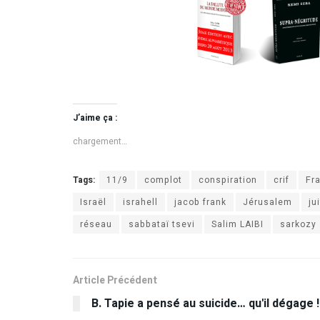
J’aime ça :
chargement…
Tags:
11/9
complot
conspiration
crif
Fr
Israël
israhell
jacob frank
Jérusalem
ju
réseau
sabbataï tsevi
Salim LAIBI
sarkozy
Article Précédent
B. Tapie a pensé au suicide… qu'il dégage !