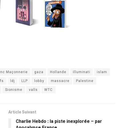
anc Maçonnerie
gaza
Hollande
illuminati
islam
ifs
ldj
LLP
lobby
massacre
Palestine
Sionisme
valls
WTC
Article Suivant
Charlie Hebdo : la piste inexplorée – par
Apocalypse France