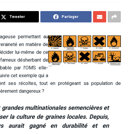
Tweeter
Partager
rageuse permettant au
eraineté en matière de
décider lui-même de ce
e fameux désherbant de
bable par l’OMS elle-
uivre cet exemple qui a
ent ses récoltes, tout en protégeant sa population de
lièrement dangereux ?
x grandes multinationales semencières et
ser la culture de graines locales. Depuis,
s aurait gagné en durabilité et en